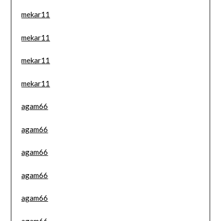
mekar11
mekar11
mekar11
mekar11
agam66
agam66
agam66
agam66
agam66
agam66