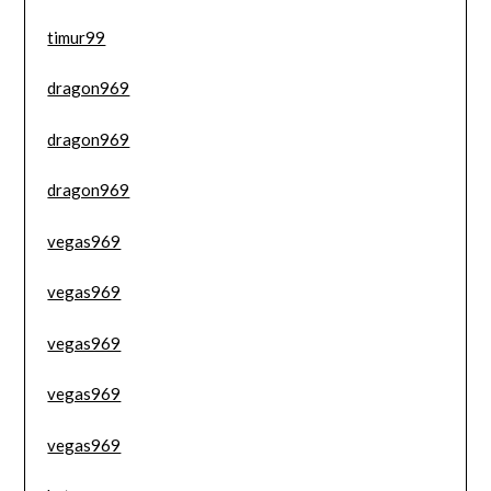
timur99
dragon969
dragon969
dragon969
vegas969
vegas969
vegas969
vegas969
vegas969