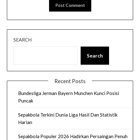
SEARCH
Search
Recent Posts
Bundesliga Jerman Bayern Munchen Kunci Posisi
Puncak
Sepakbola Terkini Dunia Liga Hasil Dan Statistik
Harian
Sepakbola Populer 2026 Hadirkan Persaingan Penuh