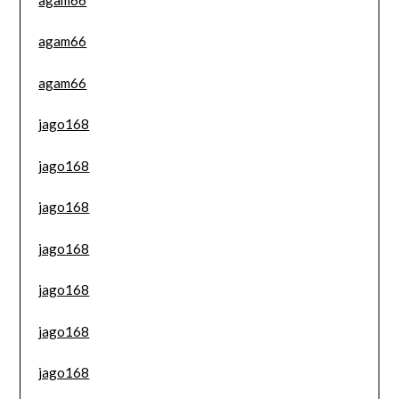
agam66
agam66
jago168
jago168
jago168
jago168
jago168
jago168
jago168