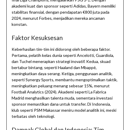
akademi kuat dan sponsor seperti Adidas, Bayern memiliki
stabilitas finansial, dengan pendapatan €800 juta pada
2024, menurut Forbes, menjadikan mereka ancaman
konstan.
Faktor Kesuksesan
Keberhasilan tim-tim ini didorong oleh beberapa faktor.
Pertama, pelatih kelas dunia seperti Ancelotti, Guardiola,
dan Tuchel menerapkan strategi inovatif. Kedua, skuad
bertabur bintang, seperti Haaland dan Mbappé,
meningkatkan daya serang. Ketiga, penggunaan analitik,
seperti Synergy Sports, membantu mengoptimalkan taktik,
meningkatkan peluang menang sebesar 15%, menurut
Football Analytics (2024). Akademi seperti La Fabrica
Madrid menghasilkan talenta muda, sementara investasi
sponsor memastikan dana untuk transfer. Di Indonesia,
klub seperti PSM Makassar meniru model analitik ini, meski
terbatas oleh teknologi.
Dampak Global dan Indonesia: Tim