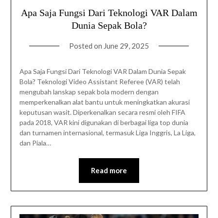
Apa Saja Fungsi Dari Teknologi VAR Dalam
Dunia Sepak Bola?
Posted on
June 29, 2025
Apa Saja Fungsi Dari Teknologi VAR Dalam Dunia Sepak
Bola? Teknologi Video Assistant Referee (VAR) telah
mengubah lanskap sepak bola modern dengan
memperkenalkan alat bantu untuk meningkatkan akurasi
keputusan wasit. Diperkenalkan secara resmi oleh FIFA
pada 2018, VAR kini digunakan di berbagai liga top dunia
dan turnamen internasional, termasuk Liga Inggris, La Liga,
dan Piala…
Read more