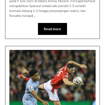
pada 9 Juni 2025 di Allianz Arena, Munich. Portugal berhasil
mengalahkan Spanyol melalui adu penalti 5-3 setelah
bermain imbang 2-2 hingga perpanjangan waktu, dan
Ronaldo menjadi…
Read more