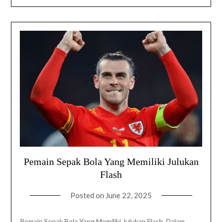
Pemain Sepak Bola Yang Memiliki Julukan
Flash
Posted on
June 22, 2025
Pemain Sepak Bola Yang Memiliki Julukan Flash. Dalam