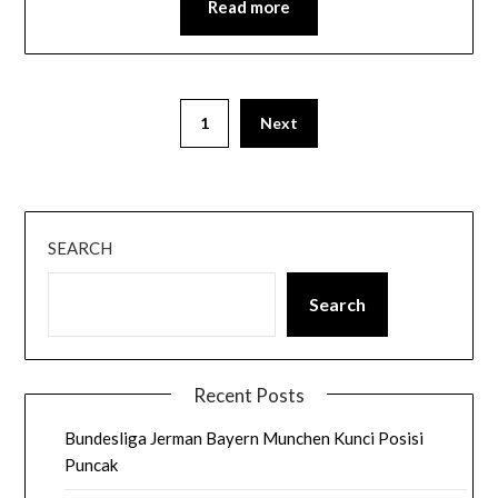
Read more
1
Next
SEARCH
Search
Recent Posts
Bundesliga Jerman Bayern Munchen Kunci Posisi
Puncak