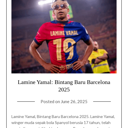
Lamine Yamal: Bintang Baru Barcelona
2025
Posted on
June 26, 2025
Lamine Yamal, Bintang Baru Barcelona 2025. Lamine Yamal,
winger muda sepak bola Spanyol berusia 17 tahun, telah