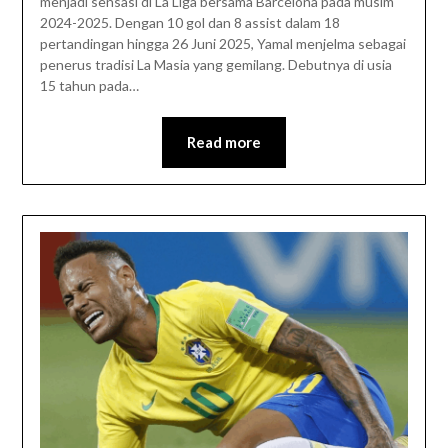
menjadi sensasi di La Liga bersama Barcelona pada musim
2024-2025. Dengan 10 gol dan 8 assist dalam 18
pertandingan hingga 26 Juni 2025, Yamal menjelma sebagai
penerus tradisi La Masia yang gemilang. Debutnya di usia
15 tahun pada…
Read more