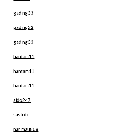
gading33
gading33
gading33
hantam11
hantam11
hantam11
sido247
sastoto
harimau868