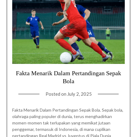
Fakta Menarik Dalam Pertandingan Sepak
Bola
Posted on
July 2, 2025
Fakta Menarik Dalam Pertandingan Sepak Bola. Sepak bola,
olahraga paling populer di dunia, terus menghadirkan
momen-momen tak terlupakan yang memikat jutaan
penggemar, termasuk di Indonesia, di mana cuplikan
pertandingan Real Madrid vs Juventus di Piala Dunia