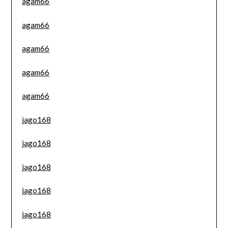
agam66
agam66
agam66
agam66
agam66
jago168
jago168
jago168
jago168
jago168