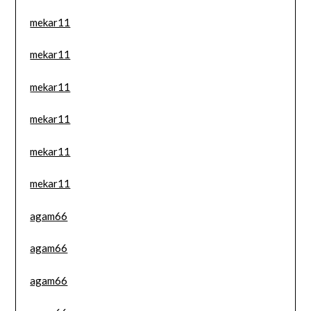
mekar11
mekar11
mekar11
mekar11
mekar11
mekar11
agam66
agam66
agam66