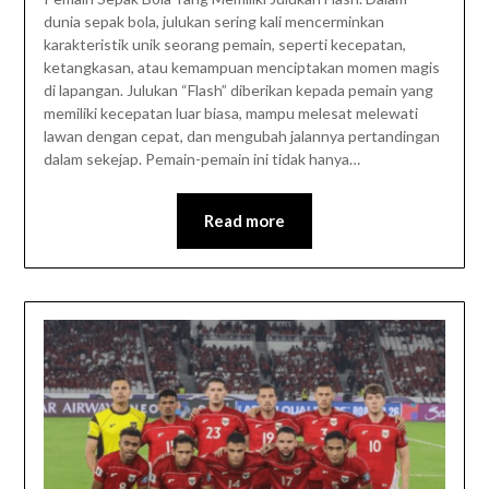
dunia sepak bola, julukan sering kali mencerminkan
karakteristik unik seorang pemain, seperti kecepatan,
ketangkasan, atau kemampuan menciptakan momen magis
di lapangan. Julukan “Flash” diberikan kepada pemain yang
memiliki kecepatan luar biasa, mampu melesat melewati
lawan dengan cepat, dan mengubah jalannya pertandingan
dalam sekejap. Pemain-pemain ini tidak hanya…
Read more