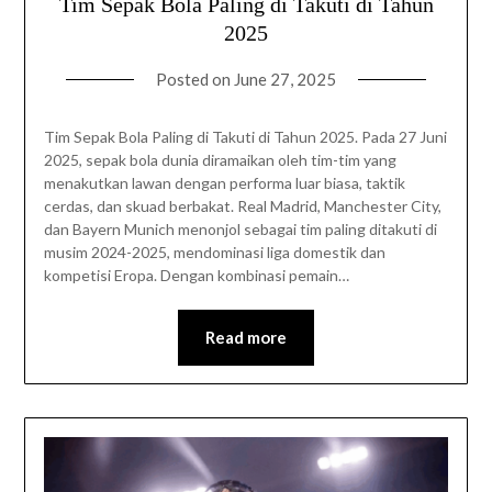
Tim Sepak Bola Paling di Takuti di Tahun
2025
Posted on
June 27, 2025
Tim Sepak Bola Paling di Takuti di Tahun 2025. Pada 27 Juni
2025, sepak bola dunia diramaikan oleh tim-tim yang
menakutkan lawan dengan performa luar biasa, taktik
cerdas, dan skuad berbakat. Real Madrid, Manchester City,
dan Bayern Munich menonjol sebagai tim paling ditakuti di
musim 2024-2025, mendominasi liga domestik dan
kompetisi Eropa. Dengan kombinasi pemain…
Read more