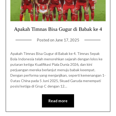
Apakah Timnas Bisa Gugur di Babak ke 4
Posted on
June 17, 2025
Apakah Timnas Bisa Gugur di Babak ke 4. Timnas Sepak
Bola Indonesia telah menorehkan sejarah dengan lolos ke
putaran ketiga Kualifikasi Piala Dunia 2026, dan kini
perjuangan mereka berlanjut menuju babak keempat.
Dengan performa yang menjanjikan, seperti kemenangan 1-
0 atas China pada 5 Juni 2025, Skuad Garuda menempati
posisi ketiga di Grup C dengan 12…
Read more