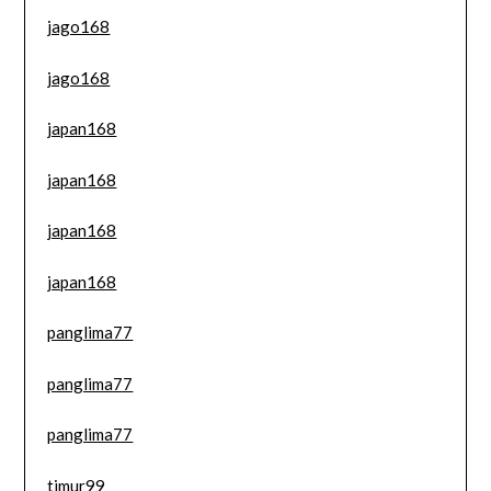
jago168
jago168
japan168
japan168
japan168
japan168
panglima77
panglima77
panglima77
timur99