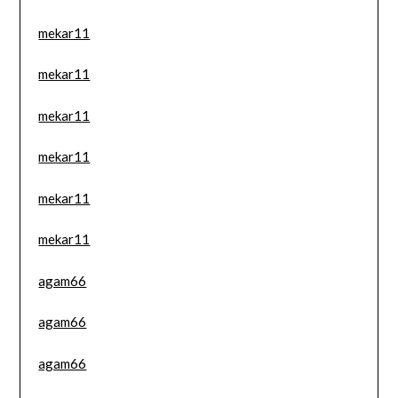
mekar11
mekar11
mekar11
mekar11
mekar11
mekar11
agam66
agam66
agam66