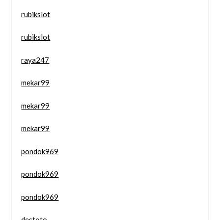
rubikslot
rubikslot
raya247
mekar99
mekar99
mekar99
pondok969
pondok969
pondok969
destoto