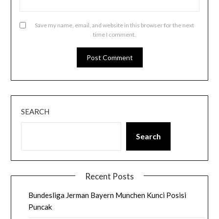
Save my name, email, and website in this browser for the next
time I comment.
SEARCH
Search
Recent Posts
Bundesliga Jerman Bayern Munchen Kunci Posisi
Puncak