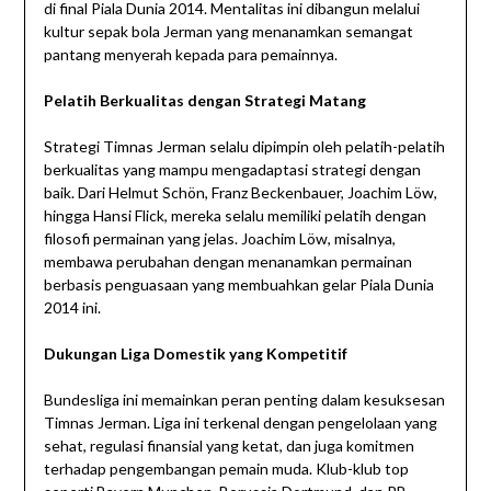
di final Piala Dunia 2014. Mentalitas ini dibangun melalui
kultur sepak bola Jerman yang menanamkan semangat
pantang menyerah kepada para pemainnya.
Pelatih Berkualitas dengan Strategi Matang
Strategi Timnas Jerman selalu dipimpin oleh pelatih-pelatih
berkualitas yang mampu mengadaptasi strategi dengan
baik. Dari Helmut Schön, Franz Beckenbauer, Joachim Löw,
hingga Hansi Flick, mereka selalu memiliki pelatih dengan
filosofi permainan yang jelas. Joachim Löw, misalnya,
membawa perubahan dengan menanamkan permainan
berbasis penguasaan yang membuahkan gelar Piala Dunia
2014 ini.
Dukungan Liga Domestik yang Kompetitif
Bundesliga ini memainkan peran penting dalam kesuksesan
Timnas Jerman. Liga ini terkenal dengan pengelolaan yang
sehat, regulasi finansial yang ketat, dan juga komitmen
terhadap pengembangan pemain muda. Klub-klub top