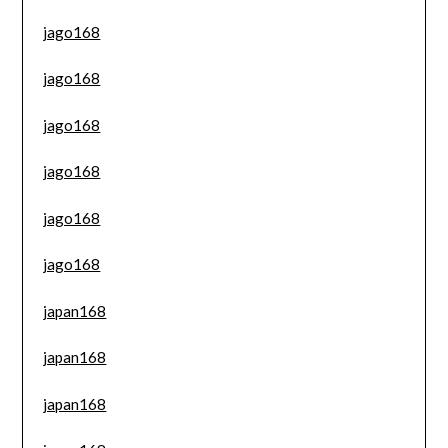
jago168
jago168
jago168
jago168
jago168
jago168
japan168
japan168
japan168