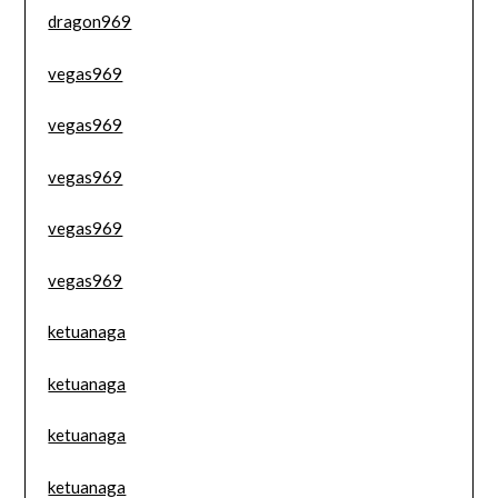
dragon969
vegas969
vegas969
vegas969
vegas969
vegas969
ketuanaga
ketuanaga
ketuanaga
ketuanaga