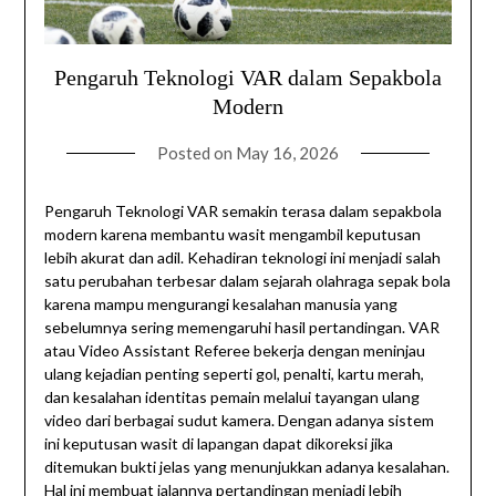
Pengaruh Teknologi VAR dalam Sepakbola
Modern
Posted on
May 16, 2026
Pengaruh Teknologi VAR semakin terasa dalam sepakbola
modern karena membantu wasit mengambil keputusan
lebih akurat dan adil. Kehadiran teknologi ini menjadi salah
satu perubahan terbesar dalam sejarah olahraga sepak bola
karena mampu mengurangi kesalahan manusia yang
sebelumnya sering memengaruhi hasil pertandingan. VAR
atau Video Assistant Referee bekerja dengan meninjau
ulang kejadian penting seperti gol, penalti, kartu merah,
dan kesalahan identitas pemain melalui tayangan ulang
video dari berbagai sudut kamera. Dengan adanya sistem
ini keputusan wasit di lapangan dapat dikoreksi jika
ditemukan bukti jelas yang menunjukkan adanya kesalahan.
Hal ini membuat jalannya pertandingan menjadi lebih