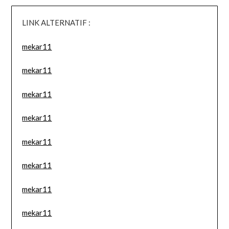
LINK ALTERNATIF :
mekar11
mekar11
mekar11
mekar11
mekar11
mekar11
mekar11
mekar11