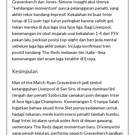
Gravenberch dan Jones. Simone Inzaghi akui timnya
“kehilangan momentum” pasca-pelanggaran penalti, yang
akhiri rekor kandang impresif. Kekalahan ini buat Inter
tetap di 12 poin tapi turun peringkat karena selisih gol,
tekan mereka di dua laga sisa fase liga. Bagi Liverpool,
kemenangan ini obat mujarab usai kekalahan 1-4 dari PSV
pekan lalu, perkuat posisi top-eight dan beri jeda mental
sebelum laga liga akhir pekan. Ini juga konfirmasi tren
positif tandang The Reds melawan tim Italia—lima
kemenangan dari enam laga terakhir di Eropa.
Kesimpulan
Man of the Match Ryan Gravenberch jadi simbol
ketangguhan Liverpool di San Siro, di mana dominasi lini
tengah dan penalti Szoboszlai samakan poin dengan Inter
di fase liga Liga Champions. Kemenangan 1-0 tanpa Salah
ingatkan bahwa skuad Arne Slot punya kedalaman untuk
hadapi tekanan, meski kontroversi penalti tambah bumbu.
Bagi Inter, ini alarm untuk poles finis di depan gawang,
sementara The Reds dapat momentum baru. Di kompetisi
yang penuh kejutan, performa seperti Gravenberch janjikan