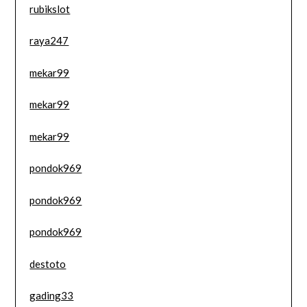
rubikslot
raya247
mekar99
mekar99
mekar99
pondok969
pondok969
pondok969
destoto
gading33