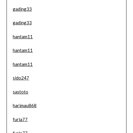
gading33
gading33
hantam11
hantam11
hantam11
sido247
sastoto
harimau868
furla77