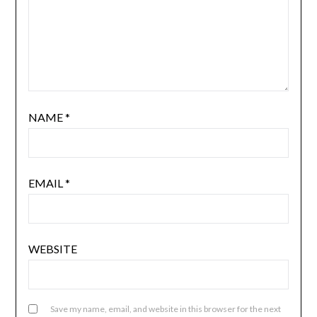
NAME
*
EMAIL
*
WEBSITE
Save my name, email, and website in this browser for the next