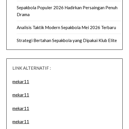
Sepakbola Populer 2026 Hadirkan Persaingan Penuh
Drama
Analisis Taktik Modern Sepakbola Mei 2026 Terbaru
Strategi Bertahan Sepakbola yang Dipakai Klub Elite
LINK ALTERNATIF :
mekar11
mekar11
mekar11
mekar11