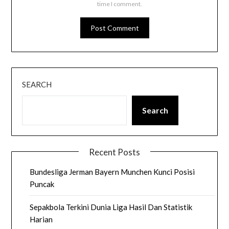
time I comment.
SEARCH
Search
Recent Posts
Bundesliga Jerman Bayern Munchen Kunci Posisi
Puncak
Sepakbola Terkini Dunia Liga Hasil Dan Statistik
Harian