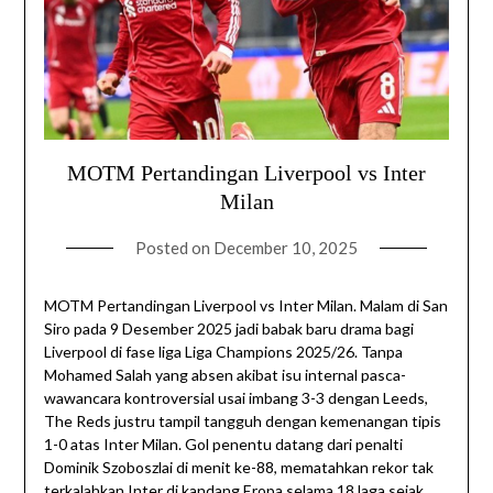
MOTM Pertandingan Liverpool vs Inter
Milan
Posted on
December 10, 2025
MOTM Pertandingan Liverpool vs Inter Milan. Malam di San
Siro pada 9 Desember 2025 jadi babak baru drama bagi
Liverpool di fase liga Liga Champions 2025/26. Tanpa
Mohamed Salah yang absen akibat isu internal pasca-
wawancara kontroversial usai imbang 3-3 dengan Leeds,
The Reds justru tampil tangguh dengan kemenangan tipis
1-0 atas Inter Milan. Gol penentu datang dari penalti
Dominik Szoboszlai di menit ke-88, mematahkan rekor tak
terkalahkan Inter di kandang Eropa selama 18 laga sejak