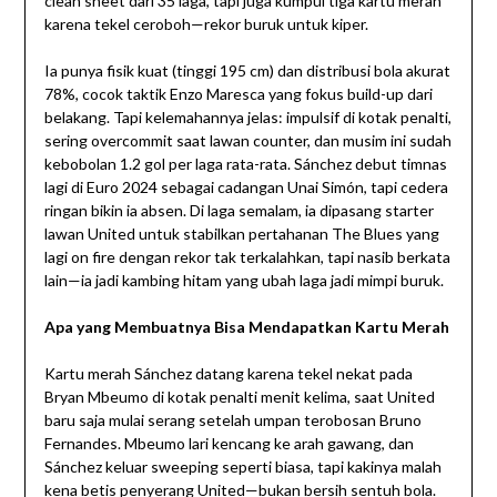
clean sheet dari 35 laga, tapi juga kumpul tiga kartu merah
karena tekel ceroboh—rekor buruk untuk kiper.
Ia punya fisik kuat (tinggi 195 cm) dan distribusi bola akurat
78%, cocok taktik Enzo Maresca yang fokus build-up dari
belakang. Tapi kelemahannya jelas: impulsif di kotak penalti,
sering overcommit saat lawan counter, dan musim ini sudah
kebobolan 1.2 gol per laga rata-rata. Sánchez debut timnas
lagi di Euro 2024 sebagai cadangan Unai Simón, tapi cedera
ringan bikin ia absen. Di laga semalam, ia dipasang starter
lawan United untuk stabilkan pertahanan The Blues yang
lagi on fire dengan rekor tak terkalahkan, tapi nasib berkata
lain—ia jadi kambing hitam yang ubah laga jadi mimpi buruk.
Apa yang Membuatnya Bisa Mendapatkan Kartu Merah
Kartu merah Sánchez datang karena tekel nekat pada
Bryan Mbeumo di kotak penalti menit kelima, saat United
baru saja mulai serang setelah umpan terobosan Bruno
Fernandes. Mbeumo lari kencang ke arah gawang, dan
Sánchez keluar sweeping seperti biasa, tapi kakinya malah
kena betis penyerang United—bukan bersih sentuh bola.