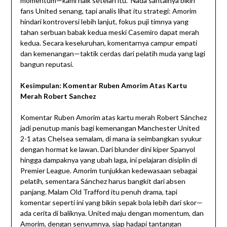
momentum—kami naik setelah itu.” Nada santainya bikin
fans United senang, tapi analis lihat itu strategi: Amorim
hindari kontroversi lebih lanjut, fokus puji timnya yang
tahan serbuan babak kedua meski Casemiro dapat merah
kedua. Secara keseluruhan, komentarnya campur empati
dan kemenangan—taktik cerdas dari pelatih muda yang lagi
bangun reputasi.
Kesimpulan: Komentar Ruben Amorim Atas Kartu
Merah Robert Sanchez
Komentar Ruben Amorim atas kartu merah Robert Sánchez
jadi penutup manis bagi kemenangan Manchester United
2-1 atas Chelsea semalam, di mana ia seimbangkan syukur
dengan hormat ke lawan. Dari blunder dini kiper Spanyol
hingga dampaknya yang ubah laga, ini pelajaran disiplin di
Premier League. Amorim tunjukkan kedewasaan sebagai
pelatih, sementara Sánchez harus bangkit dari absen
panjang. Malam Old Trafford itu penuh drama, tapi
komentar seperti ini yang bikin sepak bola lebih dari skor—
ada cerita di baliknya. United maju dengan momentum, dan
Amorim, dengan senyumnya, siap hadapi tantangan