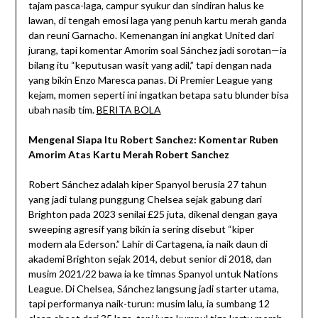
tajam pasca-laga, campur syukur dan sindiran halus ke
lawan, di tengah emosi laga yang penuh kartu merah ganda
dan reuni Garnacho. Kemenangan ini angkat United dari
jurang, tapi komentar Amorim soal Sánchez jadi sorotan—ia
bilang itu “keputusan wasit yang adil,” tapi dengan nada
yang bikin Enzo Maresca panas. Di Premier League yang
kejam, momen seperti ini ingatkan betapa satu blunder bisa
ubah nasib tim.
BERITA BOLA
Mengenal Siapa Itu Robert Sanchez: Komentar Ruben
Amorim Atas Kartu Merah Robert Sanchez
Robert Sánchez adalah kiper Spanyol berusia 27 tahun
yang jadi tulang punggung Chelsea sejak gabung dari
Brighton pada 2023 senilai £25 juta, dikenal dengan gaya
sweeping agresif yang bikin ia sering disebut “kiper
modern ala Ederson.” Lahir di Cartagena, ia naik daun di
akademi Brighton sejak 2014, debut senior di 2018, dan
musim 2021/22 bawa ia ke timnas Spanyol untuk Nations
League. Di Chelsea, Sánchez langsung jadi starter utama,
tapi performanya naik-turun: musim lalu, ia sumbang 12