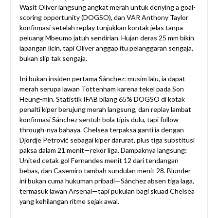
Wasit Oliver langsung angkat merah untuk denying a goal-
scoring opportunity (DOGSO), dan VAR Anthony Taylor
konfirmasi setelah replay tunjukkan kontak jelas tanpa
peluang Mbeumo jatuh sendirian. Hujan deras 25 mm bikin
lapangan licin, tapi Oliver anggap itu pelanggaran sengaja,
bukan slip tak sengaja.
Ini bukan insiden pertama Sánchez: musim lalu, ia dapat
merah serupa lawan Tottenham karena tekel pada Son
Heung-min. Statistik IFAB bilang 65% DOGSO di kotak
penalti kiper berujung merah langsung, dan replay lambat
konfirmasi Sánchez sentuh bola tipis dulu, tapi follow-
through-nya bahaya. Chelsea terpaksa ganti ia dengan
Djordje Petrović sebagai kiper darurat, plus tiga substitusi
paksa dalam 21 menit—rekor liga. Dampaknya langsung:
United cetak gol Fernandes menit 12 dari tendangan
bebas, dan Casemiro tambah sundulan menit 28. Blunder
ini bukan cuma hukuman pribadi—Sánchez absen tiga laga,
termasuk lawan Arsenal—tapi pukulan bagi skuad Chelsea
yang kehilangan ritme sejak awal.