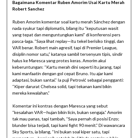
Bagaimana Komentar Ruben Amorim Usai Kartu Merah
Robert Sanchez
Ruben Amorim komentar soal kartu merah Sánchez dengan
nada syukur tapi diplomatis, bilang itu “keputusan wasit
yang tepat dan menguntungkan kami” di konferensi pers
pasca-laga. “Saya lihat replay—itu tekel berisiko tinggi, dan
VAR benar. Robert main agresif, tapi di Premier League,
disiplin nomor satu,” katanya sambil tersenyum tipis, sindir
halus ke Maresca yang protes keras. Amorim akui
keberuntungan: “Kartu merah dini seperti itu jarang, tapi
kami manfaatin dengan gol cepat Bruno. Itu ajar kami
adaptasi, bukan santai.” Ia puji Petrović sebagai pengganti:
“Kiper darurat Chelsea solid, tapi tekanan kami bikin
mereka kewalahan.”
Komentar ini kontras dengan Maresca yang sebut
“kesalahan VAR—hujan bikin licin, bukan sengaja.” Amorim
tak mau panas, tapi tambah, “Saya pernah di posisi Enzo;
blunder bisa terjadi, tapi kami fight 90 menit.” Di wawancara
Sky Sports, ia bilang, “Ini bukan soal kiper satu, tapi