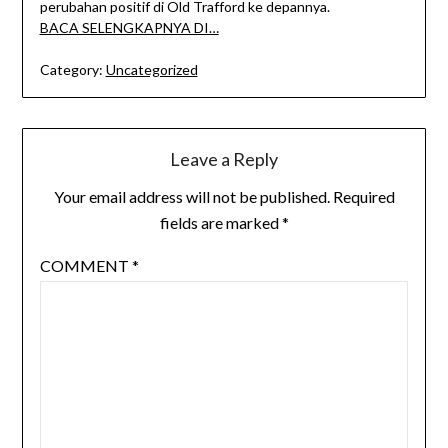
perubahan positif di Old Trafford ke depannya.
BACA SELENGKAPNYA DI…
Category:
Uncategorized
Leave a Reply
Your email address will not be published.
Required
fields are marked
*
COMMENT
*