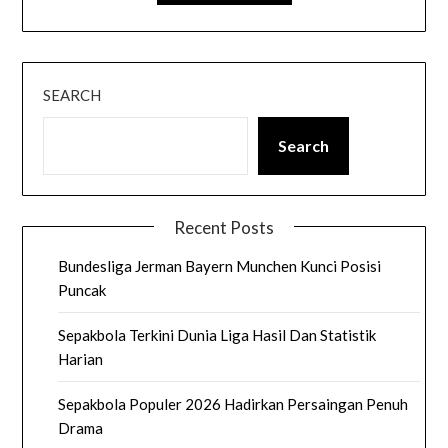
SEARCH
Search
Recent Posts
Bundesliga Jerman Bayern Munchen Kunci Posisi
Puncak
Sepakbola Terkini Dunia Liga Hasil Dan Statistik
Harian
Sepakbola Populer 2026 Hadirkan Persaingan Penuh
Drama