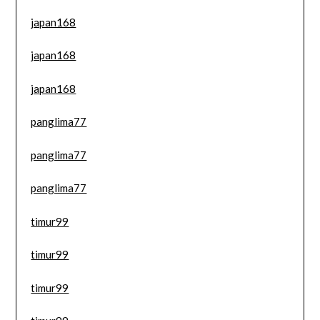
japan168
japan168
japan168
panglima77
panglima77
panglima77
timur99
timur99
timur99