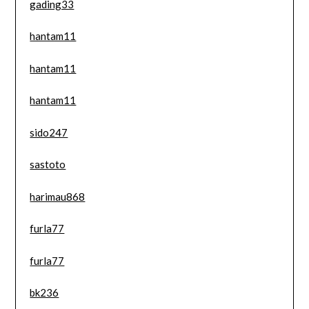
gading33
hantam11
hantam11
hantam11
sido247
sastoto
harimau868
furla77
furla77
bk236