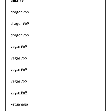
timur99
dragon969
dragon969
dragon969
vegas969
vegas969
vegas969
vegas969
vegas969
ketuanaga