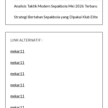
Analisis Taktik Modern Sepakbola Mei 2026 Terbaru
Strategi Bertahan Sepakbola yang Dipakai Klub Elite
LINK ALTERNATIF :
mekar11
mekar11
mekar11
mekar11
mekar11
mekar11