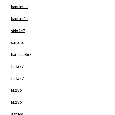
hantam11
hantam11
sido247
sastoto
harimau868
furla77
furla77
bk236
bk236
garuda55