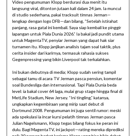
Video pengumuman Klopp berdurasi dua menit itu
langsung viral, ditonton jutaan kali dalam 24 jam. Ia muncul
di studio sederhana, pakai tracksuit timnas Jerman—
lengkap dengan logo DFB—dan bilang, “Setelah istirahat
panjang, rasa gatal ini kembali. Saya siap kembali ke pinggir
lapangan untuk Piala Dunia 2026.” Ia bakal jadi pundit utama
untuk MagentaTV, penyiar Jerman yang dapat hak siar
turnamen itu. Klopp janjikan analisis tajam soal taktik, plus
cerita insider dari karirnya, termasuk rahasia sukses
Gegenpressing yang bikin Liverpool tak terkalahkan.
Ini bukan debutnya di media; Klopp sudah sering tampil
sebagai tamu di acara TV Jerman pasca pensiun, komentar
soal Bundesliga dan internasional. Tapi Piala Dunia beda
level: ia bakal cover 64 laga, mulai grup stage hingga final di
MetLife Stadium, New Jersey. “Ini tingling,” katanya,
ungkapkan kegembiraan yang mirip saat debut di
Dortmund 2008. Pengumuman ini juga sentil rumor: meski
ada spekulasi ia incar kursi pelatih timnas Jerman pasca
Julian Nagelsmann, Klopp tegas bilang fokus ke peran ini
dulu. Bagi MagentaTV, ini jackpot—rating mereka diprediksi
naik 30 persen berkat karisma Klopp yang bisa bikin debat