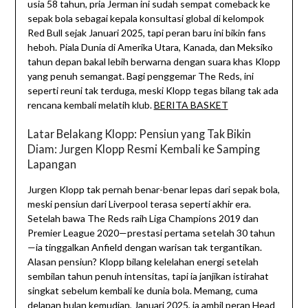
usia 58 tahun, pria Jerman ini sudah sempat comeback ke
sepak bola sebagai kepala konsultasi global di kelompok
Red Bull sejak Januari 2025, tapi peran baru ini bikin fans
heboh. Piala Dunia di Amerika Utara, Kanada, dan Meksiko
tahun depan bakal lebih berwarna dengan suara khas Klopp
yang penuh semangat. Bagi penggemar The Reds, ini
seperti reuni tak terduga, meski Klopp tegas bilang tak ada
rencana kembali melatih klub.
BERITA BASKET
Latar Belakang Klopp: Pensiun yang Tak Bikin
Diam: Jurgen Klopp Resmi Kembali ke Samping
Lapangan
Jurgen Klopp tak pernah benar-benar lepas dari sepak bola,
meski pensiun dari Liverpool terasa seperti akhir era.
Setelah bawa The Reds raih Liga Champions 2019 dan
Premier League 2020—prestasi pertama setelah 30 tahun
—ia tinggalkan Anfield dengan warisan tak tergantikan.
Alasan pensiun? Klopp bilang kelelahan energi setelah
sembilan tahun penuh intensitas, tapi ia janjikan istirahat
singkat sebelum kembali ke dunia bola. Memang, cuma
delapan bulan kemudian, Januari 2025, ia ambil peran Head