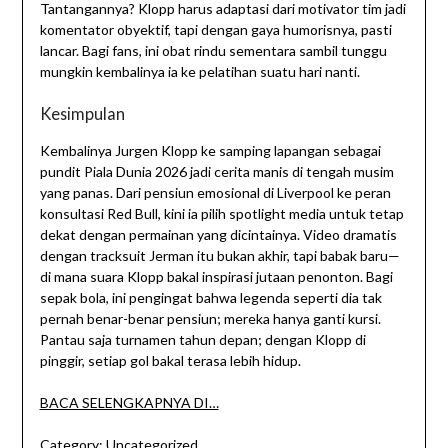
Tantangannya? Klopp harus adaptasi dari motivator tim jadi
komentator obyektif, tapi dengan gaya humorisnya, pasti
lancar. Bagi fans, ini obat rindu sementara sambil tunggu
mungkin kembalinya ia ke pelatihan suatu hari nanti.
Kesimpulan
Kembalinya Jurgen Klopp ke samping lapangan sebagai
pundit Piala Dunia 2026 jadi cerita manis di tengah musim
yang panas. Dari pensiun emosional di Liverpool ke peran
konsultasi Red Bull, kini ia pilih spotlight media untuk tetap
dekat dengan permainan yang dicintainya. Video dramatis
dengan tracksuit Jerman itu bukan akhir, tapi babak baru—
di mana suara Klopp bakal inspirasi jutaan penonton. Bagi
sepak bola, ini pengingat bahwa legenda seperti dia tak
pernah benar-benar pensiun; mereka hanya ganti kursi.
Pantau saja turnamen tahun depan; dengan Klopp di
pinggir, setiap gol bakal terasa lebih hidup.
BACA SELENGKAPNYA DI…
Category:
Uncategorized