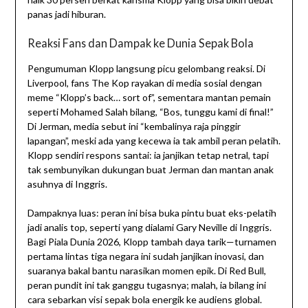
panas jadi hiburan.
Reaksi Fans dan Dampak ke Dunia Sepak Bola
Pengumuman Klopp langsung picu gelombang reaksi. Di
Liverpool, fans The Kop rayakan di media sosial dengan
meme “Klopp’s back… sort of”, sementara mantan pemain
seperti Mohamed Salah bilang, “Bos, tunggu kami di final!”
Di Jerman, media sebut ini “kembalinya raja pinggir
lapangan”, meski ada yang kecewa ia tak ambil peran pelatih.
Klopp sendiri respons santai: ia janjikan tetap netral, tapi
tak sembunyikan dukungan buat Jerman dan mantan anak
asuhnya di Inggris.
Dampaknya luas: peran ini bisa buka pintu buat eks-pelatih
jadi analis top, seperti yang dialami Gary Neville di Inggris.
Bagi Piala Dunia 2026, Klopp tambah daya tarik—turnamen
pertama lintas tiga negara ini sudah janjikan inovasi, dan
suaranya bakal bantu narasikan momen epik. Di Red Bull,
peran pundit ini tak ganggu tugasnya; malah, ia bilang ini
cara sebarkan visi sepak bola energik ke audiens global.