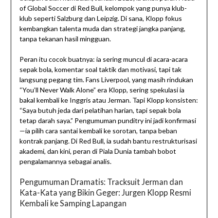
of Global Soccer di Red Bull, kelompok yang punya klub-
klub seperti Salzburg dan Leipzig. Di sana, Klopp fokus
kembangkan talenta muda dan strategi jangka panjang,
tanpa tekanan hasil mingguan.
Peran itu cocok buatnya: ia sering muncul di acara-acara
sepak bola, komentar soal taktik dan motivasi, tapi tak
langsung pegang tim. Fans Liverpool, yang masih rindukan
“You’ll Never Walk Alone” era Klopp, sering spekulasi ia
bakal kembali ke Inggris atau Jerman. Tapi Klopp konsisten:
“Saya butuh jeda dari pelatihan harian, tapi sepak bola
tetap darah saya.” Pengumuman punditry ini jadi konfirmasi
—ia pilih cara santai kembali ke sorotan, tanpa beban
kontrak panjang. Di Red Bull, ia sudah bantu restrukturisasi
akademi, dan kini, peran di Piala Dunia tambah bobot
pengalamannya sebagai analis.
Pengumuman Dramatis: Tracksuit Jerman dan
Kata-Kata yang Bikin Geger: Jurgen Klopp Resmi
Kembali ke Samping Lapangan