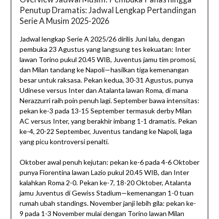
Penutup Dramatis: Jadwal Lengkap Pertandingan
Serie A Musim 2025-2026
Jadwal lengkap Serie A 2025/26 dirilis Juni lalu, dengan
pembuka 23 Agustus yang langsung tes kekuatan: Inter
lawan Torino pukul 20.45 WIB, Juventus jamu tim promosi,
dan Milan tandang ke Napoli—hasilkan tiga kemenangan
besar untuk raksasa. Pekan kedua, 30-31 Agustus, punya
Udinese versus Inter dan Atalanta lawan Roma, di mana
Nerazzurri raih poin penuh lagi. September bawa intensitas:
pekan ke-3 pada 13-15 September termasuk derby Milan
AC versus Inter, yang berakhir imbang 1-1 dramatis. Pekan
ke-4, 20-22 September, Juventus tandang ke Napoli, laga
yang picu kontroversi penalti.
Oktober awal penuh kejutan: pekan ke-6 pada 4-6 Oktober
punya Fiorentina lawan Lazio pukul 20.45 WIB, dan Inter
kalahkan Roma 2-0. Pekan ke-7, 18-20 Oktober, Atalanta
jamu Juventus di Gewiss Stadium—kemenangan 1-0 tuan
rumah ubah standings. November janji lebih gila: pekan ke-
9 pada 1-3 November mulai dengan Torino lawan Milan