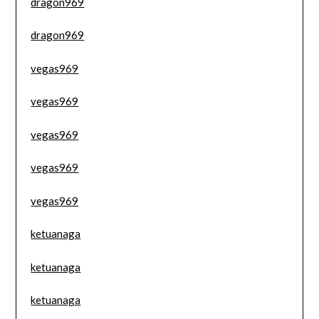
dragon969
dragon969
vegas969
vegas969
vegas969
vegas969
vegas969
ketuanaga
ketuanaga
ketuanaga