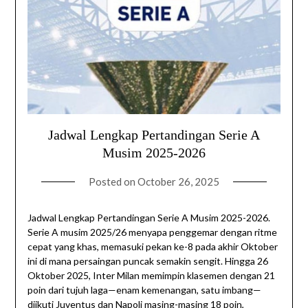
Jadwal Lengkap Pertandingan Serie A
Musim 2025-2026
Posted on
October 26, 2025
Jadwal Lengkap Pertandingan Serie A Musim 2025-2026.
Serie A musim 2025/26 menyapa penggemar dengan ritme
cepat yang khas, memasuki pekan ke-8 pada akhir Oktober
ini di mana persaingan puncak semakin sengit. Hingga 26
Oktober 2025, Inter Milan memimpin klasemen dengan 21
poin dari tujuh laga—enam kemenangan, satu imbang—
diikuti Juventus dan Napoli masing-masing 18 poin,