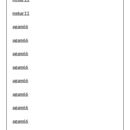
mekar11
agam66
agam66
agam66
agam66
agam66
agam66
agam66
agam66