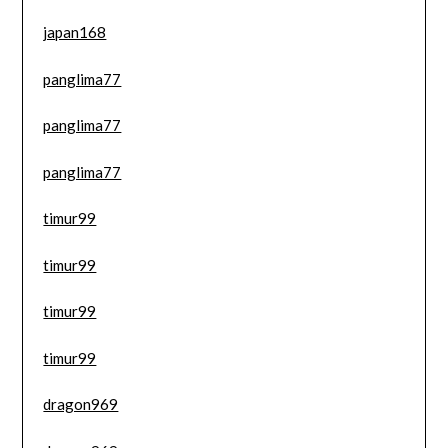
japan168
panglima77
panglima77
panglima77
timur99
timur99
timur99
timur99
dragon969