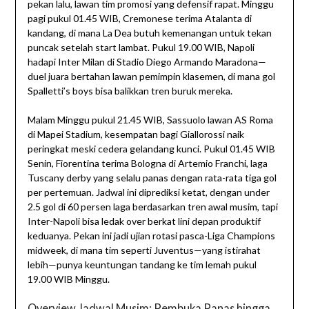
pekan lalu, lawan tim promosi yang defensif rapat. Minggu
pagi pukul 01.45 WIB, Cremonese terima Atalanta di
kandang, di mana La Dea butuh kemenangan untuk tekan
puncak setelah start lambat. Pukul 19.00 WIB, Napoli
hadapi Inter Milan di Stadio Diego Armando Maradona—
duel juara bertahan lawan pemimpin klasemen, di mana gol
Spalletti’s boys bisa balikkan tren buruk mereka.
Malam Minggu pukul 21.45 WIB, Sassuolo lawan AS Roma
di Mapei Stadium, kesempatan bagi Giallorossi naik
peringkat meski cedera gelandang kunci. Pukul 01.45 WIB
Senin, Fiorentina terima Bologna di Artemio Franchi, laga
Tuscany derby yang selalu panas dengan rata-rata tiga gol
per pertemuan. Jadwal ini diprediksi ketat, dengan under
2.5 gol di 60 persen laga berdasarkan tren awal musim, tapi
Inter-Napoli bisa ledak over berkat lini depan produktif
keduanya. Pekan ini jadi ujian rotasi pasca-Liga Champions
midweek, di mana tim seperti Juventus—yang istirahat
lebih—punya keuntungan tandang ke tim lemah pukul
19.00 WIB Minggu.
Overview Jadwal Musim: Pembuka Panas hingga