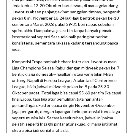
Jeda kedua 12-20 Oktober baru lewat, di mana gelandang
Juventus absen panjang akibat panggilan timnas, pengaruh
pekan 8 ini. November 16-24 lagi-lagi bentrok pekan ke-10,
sementara Maret 2026 pukul 29-31 beri napas sebelum
sprint akhir. Dampaknya jelas: tim tanpa banyak pemain
internasional seperti Sassuolo naik peringkat berkat
konsistensi, sementara raksasa kadang tersandung pasca-
jeda.
Kompetisi Eropa tambah beban: Inter dan Juventus main
Liga Champions Selasa-Rabu, dengan midweek pekan ke-7
bentrok laga domestik—hasilkan rotasi yang bikin Milan
untung. Napoli di Europa League, Atalanta di Conference
League, bikin jadwal midweek pekan ke-9 pada 28-30
Oktober padat. Total laga bisa capai 55-60 per tim jika capai
final Eropa, tapi liga atur pemulihan tiga hari antar-
pertandingan. Faktor cuaca dingin November-Desember
juga pengaruh, dengan lapangan beku potensial tunda laga
seperti musim lalu. Secara keseluruhan, jadwal ini paksa
pelatih seperti Inzaghi pintar atur skuad, di mana istirahat
ekstra bisa jadi senjata rahasia.