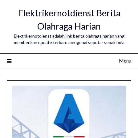
Skip
Elektrikernotdienst Berita
to
content
Olahraga Harian
Elektrikernotdienst adalah link berita olahraga harian yang
memberikan update terbaru mengenai seputar sepak bola
Menu