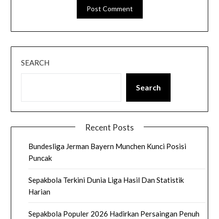
SEARCH
Search
Recent Posts
Bundesliga Jerman Bayern Munchen Kunci Posisi
Puncak
Sepakbola Terkini Dunia Liga Hasil Dan Statistik
Harian
Sepakbola Populer 2026 Hadirkan Persaingan Penuh