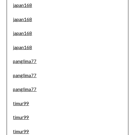
japan168
japan168
japan168
japan168
panglima77
panglima77
panglima77
timur99
timur99
timur99