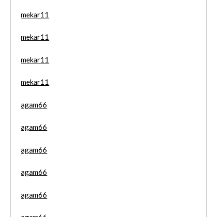
mekar11
mekar11
mekar11
mekar11
agam66
agam66
agam66
agam66
agam66