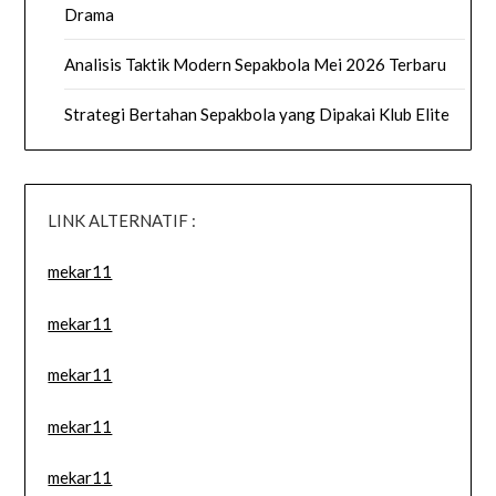
Drama
Analisis Taktik Modern Sepakbola Mei 2026 Terbaru
Strategi Bertahan Sepakbola yang Dipakai Klub Elite
LINK ALTERNATIF :
mekar11
mekar11
mekar11
mekar11
mekar11