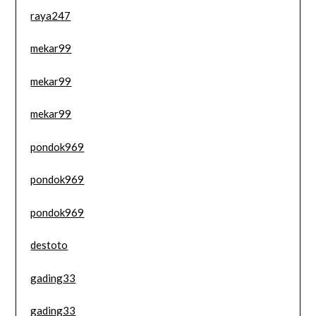
raya247
mekar99
mekar99
mekar99
pondok969
pondok969
pondok969
destoto
gading33
gading33