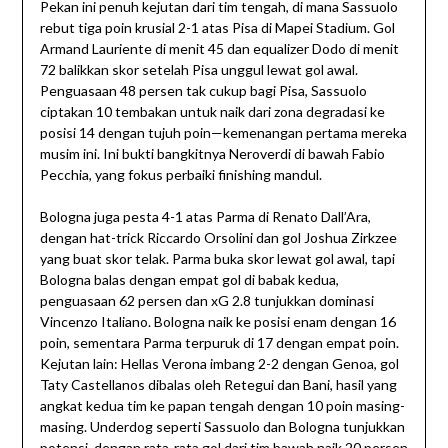
Pekan ini penuh kejutan dari tim tengah, di mana Sassuolo
rebut tiga poin krusial 2-1 atas Pisa di Mapei Stadium. Gol
Armand Lauriente di menit 45 dan equalizer Dodo di menit
72 balikkan skor setelah Pisa unggul lewat gol awal.
Penguasaan 48 persen tak cukup bagi Pisa, Sassuolo
ciptakan 10 tembakan untuk naik dari zona degradasi ke
posisi 14 dengan tujuh poin—kemenangan pertama mereka
musim ini. Ini bukti bangkitnya Neroverdi di bawah Fabio
Pecchia, yang fokus perbaiki finishing mandul.
Bologna juga pesta 4-1 atas Parma di Renato Dall’Ara,
dengan hat-trick Riccardo Orsolini dan gol Joshua Zirkzee
yang buat skor telak. Parma buka skor lewat gol awal, tapi
Bologna balas dengan empat gol di babak kedua,
penguasaan 62 persen dan xG 2.8 tunjukkan dominasi
Vincenzo Italiano. Bologna naik ke posisi enam dengan 16
poin, sementara Parma terpuruk di 17 dengan empat poin.
Kejutan lain: Hellas Verona imbang 2-2 dengan Genoa, gol
Taty Castellanos dibalas oleh Retegui dan Bani, hasil yang
angkat kedua tim ke papan tengah dengan 10 poin masing-
masing. Underdog seperti Sassuolo dan Bologna tunjukkan
potensi, dengan rata-rata gol dari tim bawah naik 20 persen