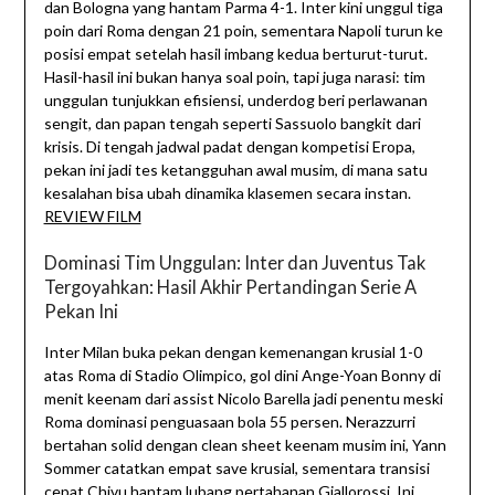
dan Bologna yang hantam Parma 4-1. Inter kini unggul tiga
poin dari Roma dengan 21 poin, sementara Napoli turun ke
posisi empat setelah hasil imbang kedua berturut-turut.
Hasil-hasil ini bukan hanya soal poin, tapi juga narasi: tim
unggulan tunjukkan efisiensi, underdog beri perlawanan
sengit, dan papan tengah seperti Sassuolo bangkit dari
krisis. Di tengah jadwal padat dengan kompetisi Eropa,
pekan ini jadi tes ketangguhan awal musim, di mana satu
kesalahan bisa ubah dinamika klasemen secara instan.
REVIEW FILM
Dominasi Tim Unggulan: Inter dan Juventus Tak
Tergoyahkan: Hasil Akhir Pertandingan Serie A
Pekan Ini
Inter Milan buka pekan dengan kemenangan krusial 1-0
atas Roma di Stadio Olimpico, gol dini Ange-Yoan Bonny di
menit keenam dari assist Nicolo Barella jadi penentu meski
Roma dominasi penguasaan bola 55 persen. Nerazzurri
bertahan solid dengan clean sheet keenam musim ini, Yann
Sommer catatkan empat save krusial, sementara transisi
cepat Chivu hantam lubang pertahanan Giallorossi. Ini