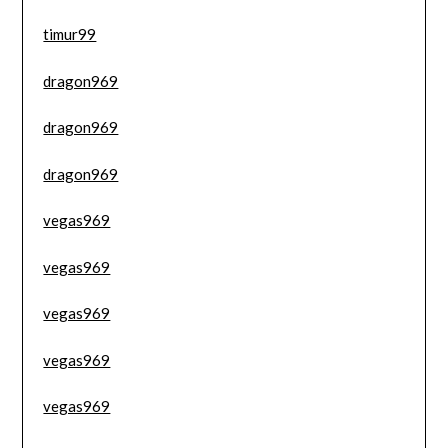
timur99
dragon969
dragon969
dragon969
vegas969
vegas969
vegas969
vegas969
vegas969