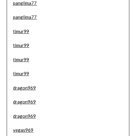
panglima77
panglima77
timur99
timur99
timur99
timur99
dragon969
dragon969
dragon969
vegas969