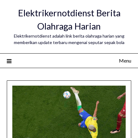
Skip
Elektrikernotdienst Berita
to
content
Olahraga Harian
Elektrikernotdienst adalah link berita olahraga harian yang
memberikan update terbaru mengenai seputar sepak bola
Menu