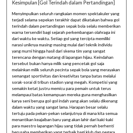
Kesimpulan [Gol Terindah dalam Pertandingan]
Menyimpulkan seluruh rangkaian momen spektakuler yang
terjadi selama sepekan terakhir dapat dikatakan bahwa gol
terindah dalam pertandingan sepak bola selalu memberikan
warna tersendiri bagi sejarah perkembangan olahraga ini
dari waktu ke waktu. Setiap gol yang tercipta memiliki
narasi uniknya masing-masing mulai dari teknik individu
yang murni hingga hasil dari skema tim yang sangat
terencana dengan matang di lapangan hijau. Keindahan
tersebut bukan hanya milik sang pencetak gol saja
melainkan milik seluruh pecinta sepak bola yang merayakan
semangat sportivitas dan kreativitas tanpa batas melalui
sorak-sorai di tribun stadion yang megah. Kompetisi yang
semakin ketat justru memicu para pemain untuk terus
melampaui batas kemampuan mereka guna menghasilkan
karya seni berupa gol-gol indah yang akan selalu dikenang
dalam waktu yang sangat lama. Harapan besar selalu
tertuju pada pekan-pekan selanjutnya di mana kita semua
menantikan keajaiban baru yang akan lahir dari kaki-kaki
para maestro lapangan hijau yang tidak pernah berhenti
berusaha memberikan yang terbaik bagi klub dan negara