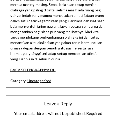
mereka masing-masing. Sepak bola akan tetap menjadi
olahraga yang paling dicintai selama masih ada ruang bagi
gol-gol indah yang mampu menyatukan emosi jutaan orang
dalam satu detik kegembiraan yang luar biasa dahsyat saat
bola menyentuh jaring gawang lawan secara sempurna dan
mengesankan bagi siapa pun yang melihatnya. Mari kita
terus mendukung perkembangan olahraga ini dan tetap
menantikan aksi-aksi brilian yang akan terus bermunculan
di masa depan dengan penuh antusiasme serta rasa
hormat yang tinggi terhadap setiap pencapaian atletis
yang luar biasa di seluruh dunia.
BACA SELENGKAPNYA DI..
Category:
Uncategorized
Leave a Reply
Your email address will not be published.
Required