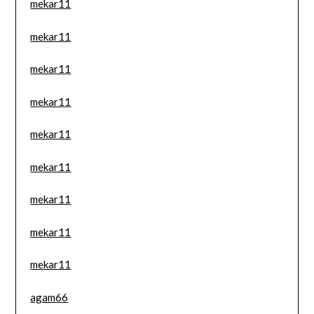
mekar11
mekar11
mekar11
mekar11
mekar11
mekar11
mekar11
mekar11
mekar11
agam66