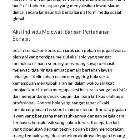
hadir di stadion maupun yang menyaksikan lewat siaran
digital secara langsung di berbagai platform media sosial
global.
Aksi Individu Melewati Barisan Pertahanan
Berlapis
Selain tembakan keras dari jarak jauh pekan ini juga diwarnai
oleh gol yang tercipta melalui aksi solo yang sangat
memukau di mana seorang penyerang sayap berhasil
melewati tiga hingga empat pemain bertahan lawan
sekaligus. Kelincahan dalam menggiring bola serta
kemampuan mengubah arah lari dalam waktu singkat
menjadi kunci utama mengapa aksi ini terasa sangat artistik
dan mengundang decak kagum dari para kritikus olahraga
profesional. Kontrol bola yang sangat rapat di kaki
membuat pemain tersebut mampu menari di antara jegalan
lawan yang berusaha menjatuhkannya dengan segala cara
termasuk kontak fisik yang cukup keras. Kecepatan lari
yang dipadukan dengan teknik tipuan badan menciptakan
ruang tembak yang ideal sebelum akhirnya dengan tenang