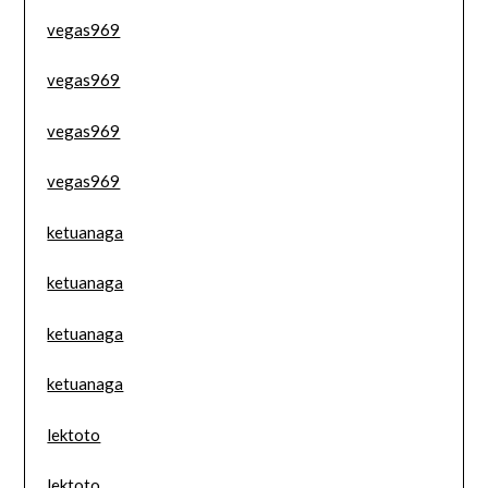
vegas969
vegas969
vegas969
vegas969
ketuanaga
ketuanaga
ketuanaga
ketuanaga
lektoto
lektoto