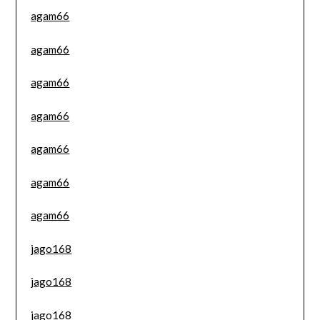
agam66
agam66
agam66
agam66
agam66
agam66
agam66
jago168
jago168
jago168