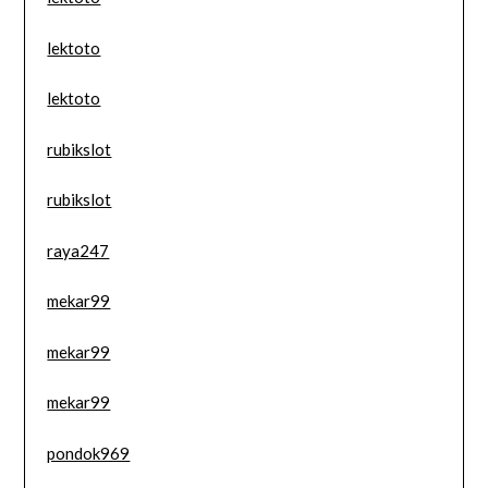
lektoto
lektoto
rubikslot
rubikslot
raya247
mekar99
mekar99
mekar99
pondok969