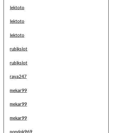
lektoto
lektoto
lektoto
rubikslot
rubikslot
raya247
mekar99
mekar99
mekar99
pondok969