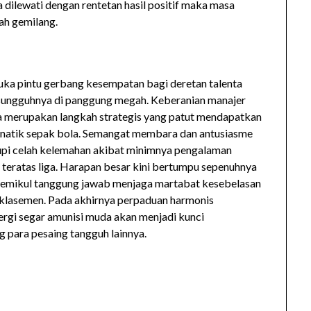
la dilewati dengan rentetan hasil positif maka masa
ah gemilang.
buka pintu gerbang kesempatan bagi deretan talenta
esungguhnya di panggung megah. Keberanian manajer
merupakan langkah strategis yang patut mendapatkan
 fanatik sepak bola. Semangat membara dan antusiasme
tupi celah kelemahan akibat minimnya pengalaman
teratas liga. Harapan besar kini bertumpu sepenuhnya
emikul tanggung jawab menjaga martabat kesebelasan
as klasemen. Pada akhirnya perpaduan harmonis
rgi segar amunisi muda akan menjadi kunci
 para pesaing tangguh lainnya.