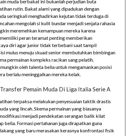
ain muda berbakat ini bukanlah perjudian buta
latihan rutin. Bakat alami yang dipadukan dengan
a seringkali menghadirkan kejutan tidak terduga di
lincahan mengolah si kulit bundar menjadi senjata rahasia
ngkin meremehkan kemampuan mereka karena
i memiliki peran teramat penting memberikan
a diri agar junior tidak terbebani saat tampil
nsisi mulus menuju skuad senior membutuhkan bimbingan
ma permainan kompleks racikan sang pelatih.
mungkin oleh talenta belia untuk mengamankan posisi
era berlalu meninggalkan mereka kelak.
Transfer Pemain Muda Di Liga Italia Serie A
atihan terpaksa melakukan penyesuaian taktik drastis
muda yang lincah. Skema permainan yang biasanya
odifikasi menjadi pendekatan serangan balik kilat
p belia. Formasi pertahanan juga dirapatkan guna
akang yang baru merasakan kerasnya konfrontasi fisik