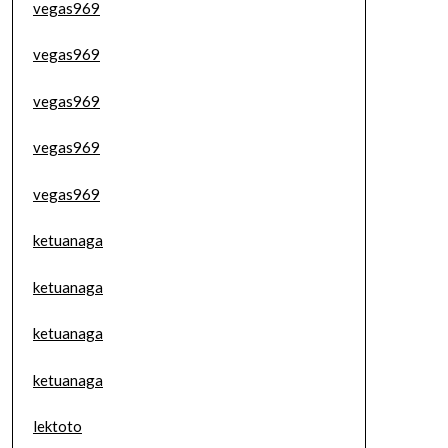
vegas969
vegas969
vegas969
vegas969
vegas969
ketuanaga
ketuanaga
ketuanaga
ketuanaga
lektoto