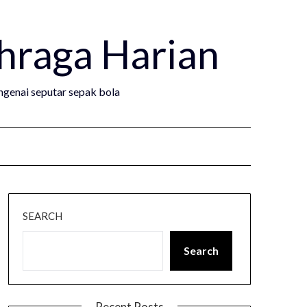
ahraga Harian
ngenai seputar sepak bola
SEARCH
Search
Recent Posts