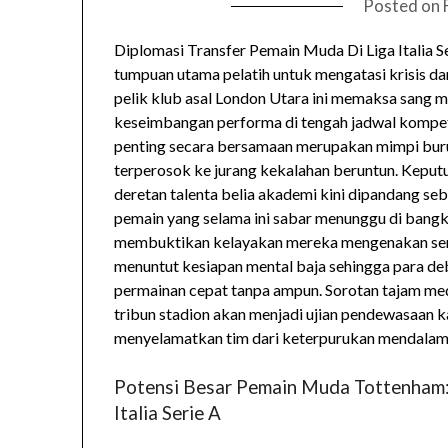
Posted on
Diplomasi Transfer Pemain Muda Di Liga Italia 
tumpuan utama pelatih untuk mengatasi krisis daru
pelik klub asal London Utara ini memaksa sang 
keseimbangan performa di tengah jadwal kompeti
penting secara bersamaan merupakan mimpi buruk 
terperosok ke jurang kekalahan beruntun. Kepu
deretan talenta belia akademi kini dipandang seb
pemain yang selama ini sabar menunggu di ban
membuktikan kelayakan mereka mengenakan sera
menuntut kesiapan mental baja sehingga para de
permainan cepat tanpa ampun. Sorotan tajam med
tribun stadion akan menjadi ujian pendewasaan 
menyelamatkan tim dari keterpurukan mendalam
Potensi Besar Pemain Muda Tottenham:
Italia Serie A