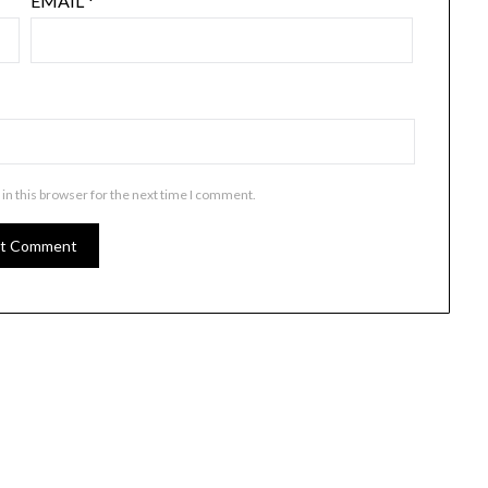
EMAIL
*
in this browser for the next time I comment.