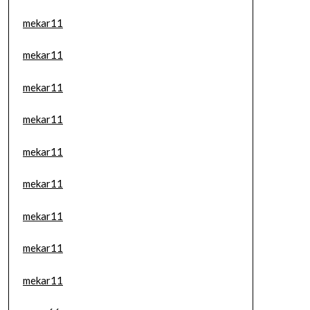
mekar11
mekar11
mekar11
mekar11
mekar11
mekar11
mekar11
mekar11
mekar11