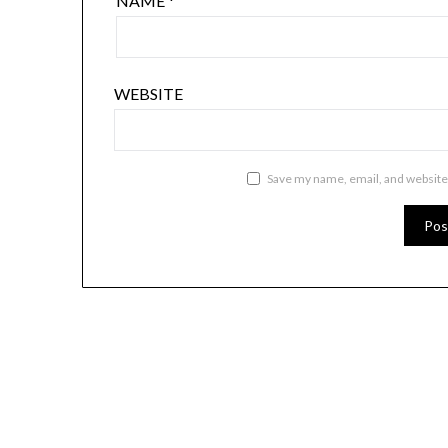
NAME
*
WEBSITE
Save my name, email, and website 