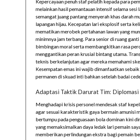
Kepercayaan penuh staf pelatih kepada para pem
melainkan hasil pemantauan intensif selama sesi 
semangat juang pantang menyerah khas darah mud
lapangan hijau. Kecepatan lari eksplosif serta ke
mematikan merobek pertahanan lawan yang mu
minimnya jam terbang. Para senior di ruang gant
bimbingan moral serta membangkitkan rasa percay
menggantikan peran krusial bintang utama. Tra
teknis berkelanjutan agar mereka memahami ske
Kesempatan emas ini wajib dimanfaatkan sebaik 
permanen di skuad inti bahkan setelah badai ced
Adaptasi Taktik Darurat Tim: Diplomasi 
Menghadapi krisis personel mendesak staf kepel
agar sesuai karakteristik gaya bermain amunisi 
bertumpu pada penguasaan bola dominan kini dim
yang memaksimalkan daya ledak lari pemain saya
memberikan perlindungan ekstra bagi pemain bel