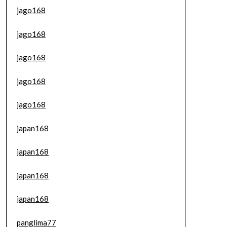
jago168
jago168
jago168
jago168
jago168
japan168
japan168
japan168
japan168
panglima77