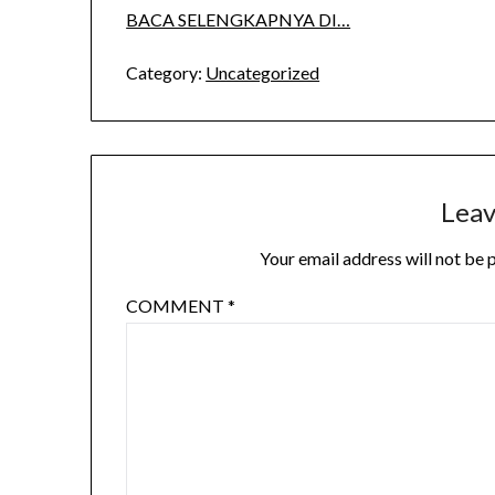
BACA SELENGKAPNYA DI…
Category:
Uncategorized
Leav
Your email address will not be 
COMMENT
*