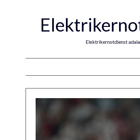
Skip
to
Elektrikerno
content
Elektrikernotdienst adal