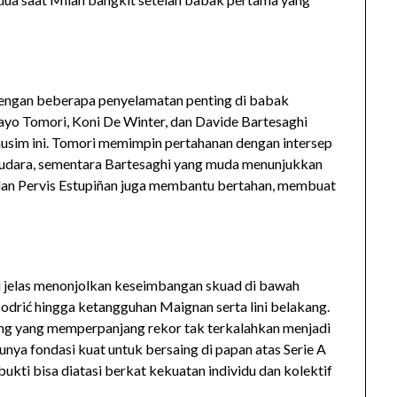
dengan beberapa penyelamatan penting di babak
ayo Tomori, Koni De Winter, dan Davide Bartesaghi
usim ini. Tomori memimpin pertahanan dengan intersep
el udara, sementara Bartesaghi yang muda menunjukkan
rs dan Pervis Estupiñan juga membantu bertahan, membuat
i jelas menonjolkan keseimbangan skuad di bawah
Modrić hingga ketangguhan Maignan serta lini belakang.
g yang memperpanjang rekor tak terkalahkan menjadi
punya fondasi kuat untuk bersaing di papan atas Serie A
rbukti bisa diatasi berkat kekuatan individu dan kolektif