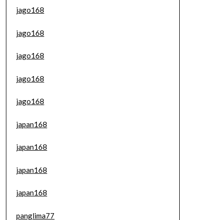
jago168
jago168
jago168
jago168
jago168
japan168
japan168
japan168
japan168
panglima77