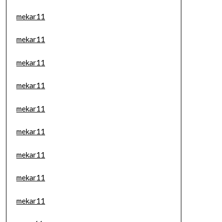
mekar11
mekar11
mekar11
mekar11
mekar11
mekar11
mekar11
mekar11
mekar11