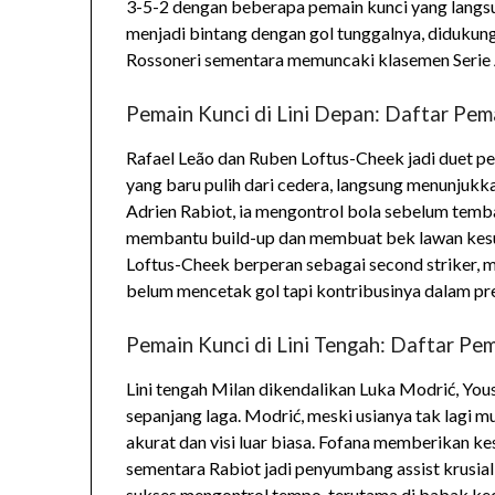
3-5-2 dengan beberapa pemain kunci yang langsu
menjadi bintang dengan gol tunggalnya, didukung
Rossoneri sementara memuncaki klasemen Serie
Pemain Kunci di Lini Depan: Daftar Pem
Rafael Leão dan Ruben Loftus-Cheek jadi duet p
yang baru pulih dari cedera, langsung menunjuk
Adrien Rabiot, ia mengontrol bola sebelum temb
membantu build-up dan membuat bek lawan kesul
Loftus-Cheek berperan sebagai second striker, m
belum mencetak gol tapi kontribusinya dalam pr
Pemain Kunci di Lini Tengah: Daftar Pe
Lini tengah Milan dikendalikan Luka Modrić, Yous
sepanjang laga. Modrić, meski usianya tak lagi m
akurat dan visi luar biasa. Fofana memberikan k
sementara Rabiot jadi penyumbang assist krusial 
sukses mengontrol tempo, terutama di babak ke