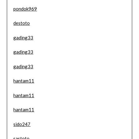
pondok969
destoto
gading33
gading33
gading33
hantam11
hantam11
hantam11
sido247
sastoto