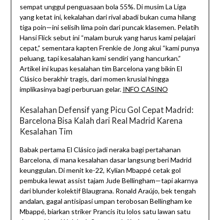
sempat unggul penguasaan bola 55%. Di musim La Liga
yang ketat ini, kekalahan dari rival abadi bukan cuma hilang
tiga poin—ini selisih lima poin dari puncak klasemen. Pelatih
Hansi Flick sebut ini “malam buruk yang harus kami pelajari
cepat,” sementara kapten Frenkie de Jong akui “kami punya
peluang, tapi kesalahan kami sendiri yang hancurkan.”
Artikel ini kupas kesalahan tim Barcelona yang bikin El
Clásico berakhir tragis, dari momen krusial hingga
implikasinya bagi perburuan gelar.
INFO CASINO
Kesalahan Defensif yang Picu Gol Cepat Madrid:
Barcelona Bisa Kalah dari Real Madrid Karena
Kesalahan Tim
Babak pertama El Clásico jadi neraka bagi pertahanan
Barcelona, di mana kesalahan dasar langsung beri Madrid
keunggulan. Di menit ke-22, Kylian Mbappé cetak gol
pembuka lewat assist tajam Jude Bellingham—tapi akarnya
dari blunder kolektif Blaugrana. Ronald Araújo, bek tengah
andalan, gagal antisipasi umpan terobosan Bellingham ke
Mbappé, biarkan striker Prancis itu lolos satu lawan satu