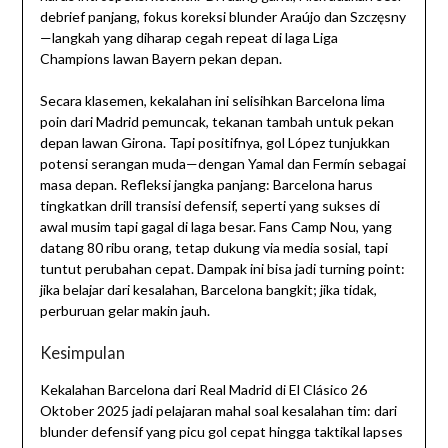
debrief panjang, fokus koreksi blunder Araújo dan Szczęsny
—langkah yang diharap cegah repeat di laga Liga
Champions lawan Bayern pekan depan.
Secara klasemen, kekalahan ini selisihkan Barcelona lima
poin dari Madrid pemuncak, tekanan tambah untuk pekan
depan lawan Girona. Tapi positifnya, gol López tunjukkan
potensi serangan muda—dengan Yamal dan Fermín sebagai
masa depan. Refleksi jangka panjang: Barcelona harus
tingkatkan drill transisi defensif, seperti yang sukses di
awal musim tapi gagal di laga besar. Fans Camp Nou, yang
datang 80 ribu orang, tetap dukung via media sosial, tapi
tuntut perubahan cepat. Dampak ini bisa jadi turning point:
jika belajar dari kesalahan, Barcelona bangkit; jika tidak,
perburuan gelar makin jauh.
Kesimpulan
Kekalahan Barcelona dari Real Madrid di El Clásico 26
Oktober 2025 jadi pelajaran mahal soal kesalahan tim: dari
blunder defensif yang picu gol cepat hingga taktikal lapses