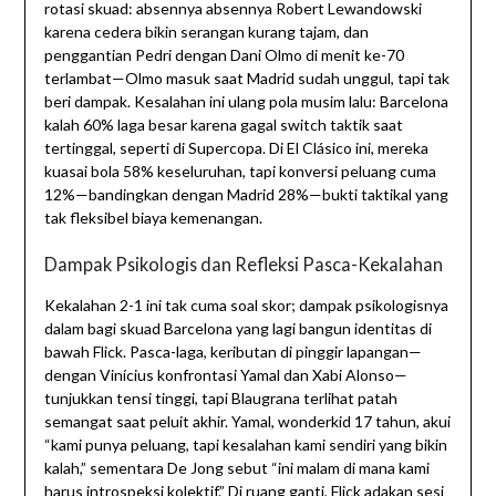
rotasi skuad: absennya absennya Robert Lewandowski
karena cedera bikin serangan kurang tajam, dan
penggantian Pedri dengan Dani Olmo di menit ke-70
terlambat—Olmo masuk saat Madrid sudah unggul, tapi tak
beri dampak. Kesalahan ini ulang pola musim lalu: Barcelona
kalah 60% laga besar karena gagal switch taktik saat
tertinggal, seperti di Supercopa. Di El Clásico ini, mereka
kuasai bola 58% keseluruhan, tapi konversi peluang cuma
12%—bandingkan dengan Madrid 28%—bukti taktikal yang
tak fleksibel biaya kemenangan.
Dampak Psikologis dan Refleksi Pasca-Kekalahan
Kekalahan 2-1 ini tak cuma soal skor; dampak psikologisnya
dalam bagi skuad Barcelona yang lagi bangun identitas di
bawah Flick. Pasca-laga, keributan di pinggir lapangan—
dengan Vinícius konfrontasi Yamal dan Xabi Alonso—
tunjukkan tensi tinggi, tapi Blaugrana terlihat patah
semangat saat peluit akhir. Yamal, wonderkid 17 tahun, akui
“kami punya peluang, tapi kesalahan kami sendiri yang bikin
kalah,” sementara De Jong sebut “ini malam di mana kami
harus introspeksi kolektif.” Di ruang ganti, Flick adakan sesi