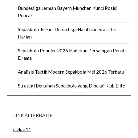
Bundesliga Jerman Bayern Munchen Kunci Posisi
Puncak
Sepakbola Terkini Dunia Liga Hasil Dan Statistik
Harian
Sepakbola Populer 2026 Hadirkan Persaingan Penuh
Drama
Analisis Taktik Modern Sepakbola Mei 2026 Terbaru
Strategi Bertahan Sepakbola yang Dipakai Klub Elite
LINK ALTERNATIF :
mekar11