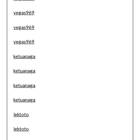
vegas969
vegas969
vegas969
ketuanaga
ketuanaga
ketuanaga
ketuanaga
lektoto
lektoto