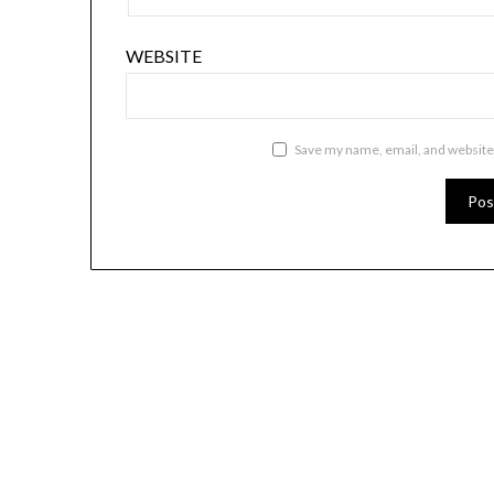
WEBSITE
Save my name, email, and website 