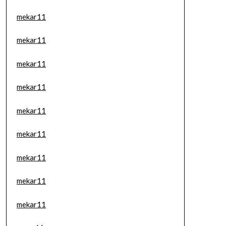
mekar11
mekar11
mekar11
mekar11
mekar11
mekar11
mekar11
mekar11
mekar11