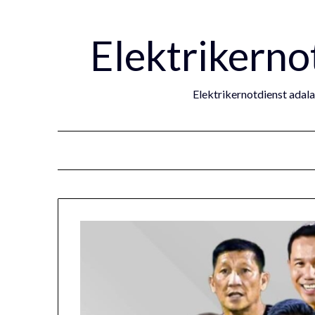
Skip
to
Elektrikerno
content
Elektrikernotdienst adal