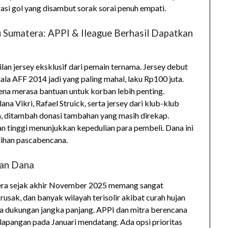
asi gol yang disambut sorak sorai penuh empati.
tu Sumatera: APPI & Ileague Berhasil Dapatkan
lan jersey eksklusif dari pemain ternama. Jersey debut
ala AFF 2014 jadi yang paling mahal, laku Rp100 juta.
ena merasa bantuan untuk korban lebih penting.
na Vikri, Rafael Struick, serta jersey dari klub-klub
uta, ditambah donasi tambahan yang masih direkap.
n tinggi menunjukkan kepedulian para pembeli. Dana ini
lihan pascabencana.
ran Dana
tera sejak akhir November 2025 memang sangat
usak, dan banyak wilayah terisolir akibat curah hujan
ga dukungan jangka panjang. APPI dan mitra berencana
 lapangan pada Januari mendatang. Ada opsi prioritas