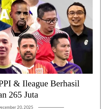
PPI & Ileague Berhasil
n 265 Juta
ecember 20, 2025