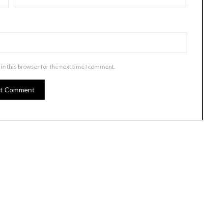
in this browser for the next time I comment.