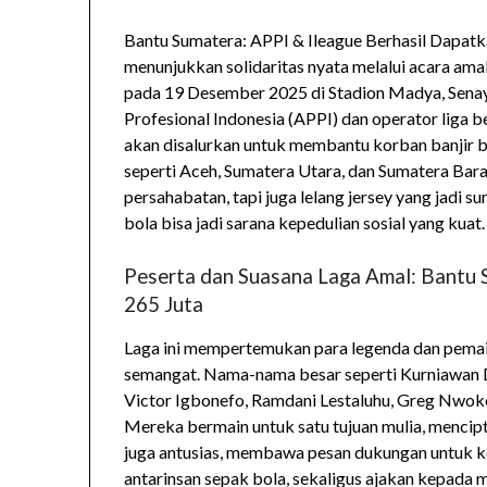
Bantu Sumatera: APPI & Ileague Berhasil Dapatk
menunjukkan solidaritas nyata melalui acara ama
pada 19 Desember 2025 di Stadion Madya, Senaya
Profesional Indonesia (APPI) dan operator liga b
akan disalurkan untuk membantu korban banjir b
seperti Aceh, Sumatera Utara, dan Sumatera Bara
persahabatan, tapi juga lelang jersey yang jad
bola bisa jadi sarana kepedulian sosial yang kuat
Peserta dan Suasana Laga Amal: Bantu 
265 Juta
Laga ini mempertemukan para legenda dan pemain
semangat. Nama-nama besar seperti Kurniawan D
Victor Igbonefo, Ramdani Lestaluhu, Greg Nwoko
Mereka bermain untuk satu tujuan mulia, menci
juga antusias, membawa pesan dukungan untuk ko
antarinsan sepak bola, sekaligus ajakan kepada m