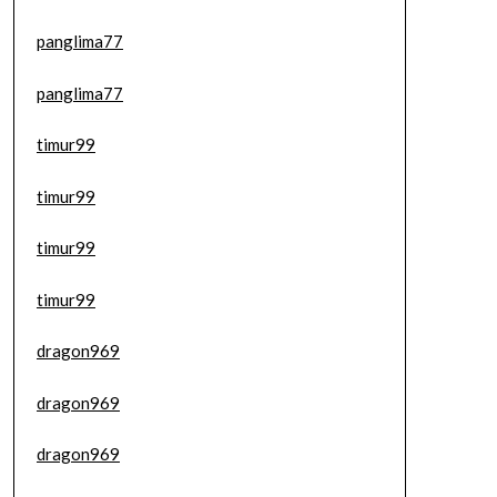
panglima77
panglima77
timur99
timur99
timur99
timur99
dragon969
dragon969
dragon969