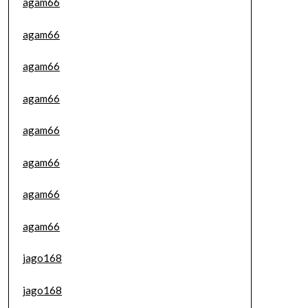
agam66
agam66
agam66
agam66
agam66
agam66
agam66
agam66
jago168
jago168