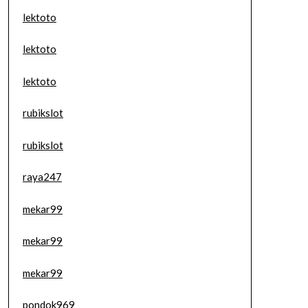
lektoto
lektoto
lektoto
rubikslot
rubikslot
raya247
mekar99
mekar99
mekar99
pondok969