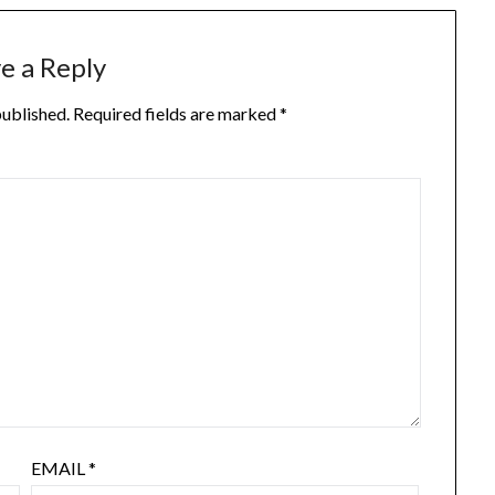
e a Reply
published.
Required fields are marked
*
EMAIL
*