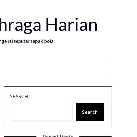
ahraga Harian
ngenai seputar sepak bola
SEARCH
Search
Recent Posts