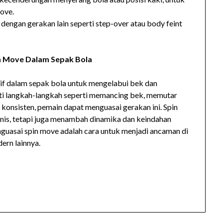
ove.
ngan gerakan lain seperti step-over atau body feint
n Move Dalam Sepak Bola
tif dalam sepak bola untuk mengelabui bek dan
ti langkah-langkah seperti memancing bek, memutar
a konsisten, pemain dapat menguasai gerakan ini. Spin
is, tetapi juga menambah dinamika dan keindahan
nguasai spin move adalah cara untuk menjadi ancaman di
ern lainnya.