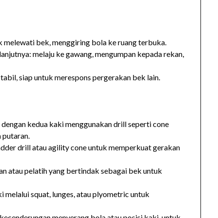
uk melewati bek, menggiring bola ke ruang terbuka.
lanjutnya: melaju ke gawang, mengumpan kepada rekan,
bil, siap untuk merespons pergerakan bek lain.
a dengan kedua kaki menggunakan drill seperti cone
 putaran.
adder drill atau agility cone untuk memperkuat gerakan
an atau pelatih yang bertindak sebagai bek untuk
i melalui squat, lunges, atau plyometric untuk
 kecenderungan menyerang bola atau posisi kaki, untuk