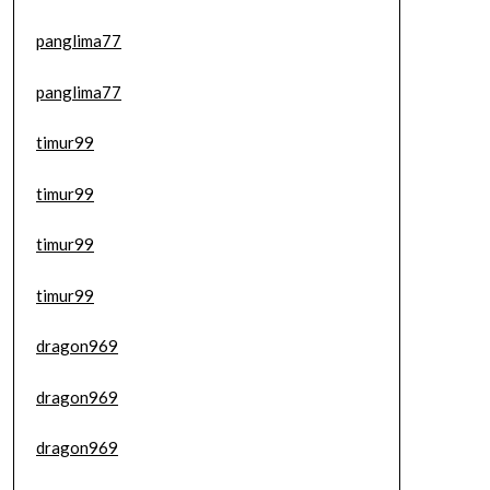
panglima77
panglima77
timur99
timur99
timur99
timur99
dragon969
dragon969
dragon969