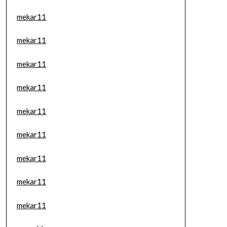
mekar11
mekar11
mekar11
mekar11
mekar11
mekar11
mekar11
mekar11
mekar11