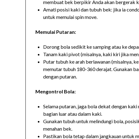
membuat bek berpikir Anda akan bergerak ke 
Amati posisi kaki dan tubuh bek: jika ia cond
untuk memulai spin move.
Memulai Putaran:
Dorong bola sedikit ke samping atau ke dep
Tanam kaki pivot (misalnya, kaki kiri jika me
Putar tubuh ke arah berlawanan (misalnya, k
memutar tubuh 180-360 derajat. Gunakan bag
dengan putaran.
Mengontrol Bola:
Selama putaran, jaga bola dekat dengan kaki
bagian luar atau dalam kaki.
Gunakan tubuh untuk melindungi bola, posisi
menahan bek.
Pastikan bola tetap dalam jangkauan untuk m