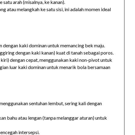
satu arah (misalnya, ke kanan).
ong atau melangkah ke satu sisi, ini adalah momen ideal
an dengan kaki dominan untuk memancing bek maju.
nggiring dengan kaki kanan) kuat di tanah sebagai poros.
e kiri) dengan cepat, menggunakan kaki non-pivot untuk
ian luar kaki dominan untuk menarik bola bersamaan
 menggunakan sentuhan lembut, sering kali dengan
kan bahu atau lengan (tanpa melanggar aturan) untuk
encegah intersepsi.