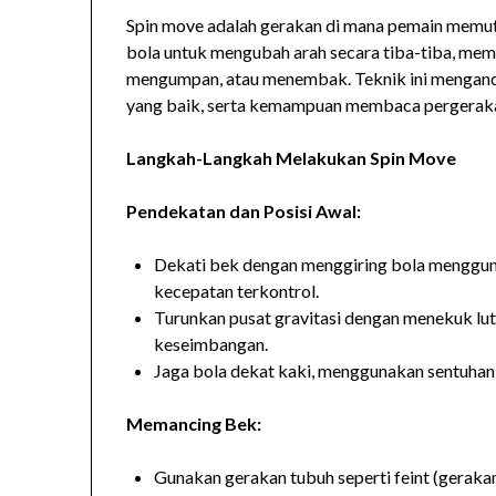
Spin move adalah gerakan di mana pemain memut
bola untuk mengubah arah secara tiba-tiba, me
mengumpan, atau menembak. Teknik ini mengand
yang baik, serta kemampuan membaca pergeraka
Langkah-Langkah Melakukan Spin Move
Pendekatan dan Posisi Awal:
Dekati bek dengan menggiring bola mengguna
kecepatan terkontrol.
Turunkan pusat gravitasi dengan menekuk l
keseimbangan.
Jaga bola dekat kaki, menggunakan sentuha
Memancing Bek:
Gunakan gerakan tubuh seperti feint (geraka