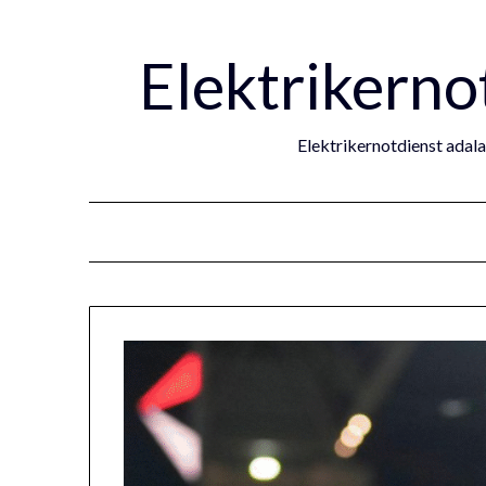
Skip
to
Elektrikerno
content
Elektrikernotdienst adal