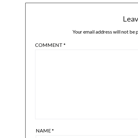
Leav
Your email address will not be 
COMMENT
*
NAME
*