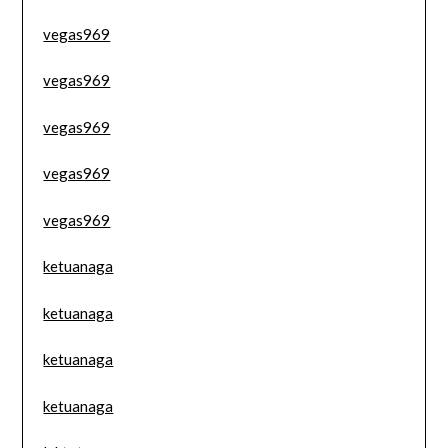
vegas969
vegas969
vegas969
vegas969
vegas969
ketuanaga
ketuanaga
ketuanaga
ketuanaga