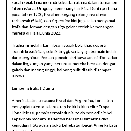
sudah sejak lama menjadi kekuatan utama dalam turnamen
internasional. Uruguay memenangkan Piala Dunia pertama
pada tahun 1930, Brasil memegang rekor juara dunia
terbanyak (5 kali), dan Argentina kini juga telah menyamai
Italia dan Jerman dengan tiga gelar setelah kemenangan
mereka di Piala Dunia 2022.
Tradisi ini melahirkan filosofi sepak bola khas seperti
penuh kreativitas, teknik tinggi, serta gaya bermain indah
dan menghibur. Pemain-pemain dari kawasan ini dibesarkan
dalam lingkungan yang menuntut mereka bermain dengan
gairah dan insting tinggi, hal yang sulit dilatih di tempat
lainnya.
Lumbung Bakat Dunia
Amerika Latin, terutama Brasil dan Argentina, konsisten
menyuplai talenta-talenta top ke klub-klub elite Eropa.
Lionel Messi, pemain terbaik dunia, telah menjadi simbol
sepak bola modern. Kariernya bersama Barcelona dan
kemudian PSG adalah bukti kehebatan bakat Amerika Latin