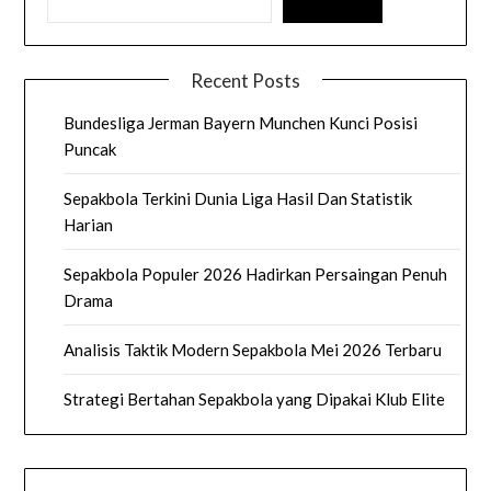
Recent Posts
Bundesliga Jerman Bayern Munchen Kunci Posisi
Puncak
Sepakbola Terkini Dunia Liga Hasil Dan Statistik
Harian
Sepakbola Populer 2026 Hadirkan Persaingan Penuh
Drama
Analisis Taktik Modern Sepakbola Mei 2026 Terbaru
Strategi Bertahan Sepakbola yang Dipakai Klub Elite