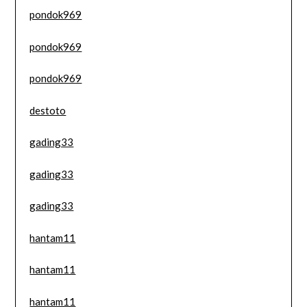
pondok969
pondok969
pondok969
destoto
gading33
gading33
gading33
hantam11
hantam11
hantam11