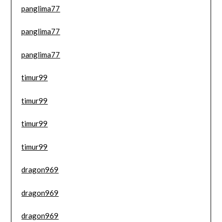
panglima77
panglima77
panglima77
timur99
timur99
timur99
timur99
dragon969
dragon969
dragon969