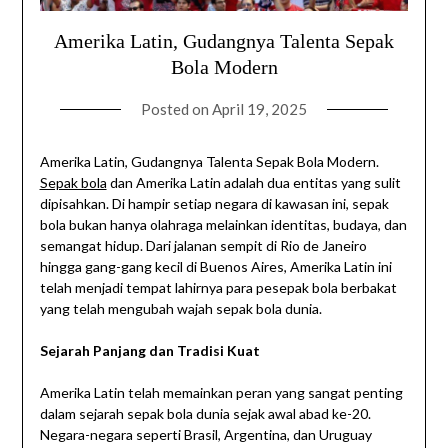
Amerika Latin, Gudangnya Talenta Sepak
Bola Modern
Posted on
April 19, 2025
Amerika Latin, Gudangnya Talenta Sepak Bola Modern.
Sepak bola
dan Amerika Latin adalah dua entitas yang sulit
dipisahkan. Di hampir setiap negara di kawasan ini, sepak
bola bukan hanya olahraga melainkan identitas, budaya, dan
semangat hidup. Dari jalanan sempit di Rio de Janeiro
hingga gang-gang kecil di Buenos Aires, Amerika Latin ini
telah menjadi tempat lahirnya para pesepak bola berbakat
yang telah mengubah wajah sepak bola dunia.
Sejarah Panjang dan Tradisi Kuat
Amerika Latin telah memainkan peran yang sangat penting
dalam sejarah sepak bola dunia sejak awal abad ke-20.
Negara-negara seperti Brasil, Argentina, dan Uruguay