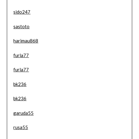
sido247
sastoto
harimau868
furla77
furla77
bk236
bk236
garuda55
rusa55